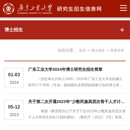
博士招生
当前位置：
>
>
首页
博士招生
简章目录
广东工业大学2024年博士研究生招生简章
01-03
（招生单位代码:11845）2024年广东工业大学在机械工
2024
程等17个学科（专业）领域面向全国招收国家计划内博士研究
生（含学术学位和专业学位），招生计划由教育部统一下达。
一、培养目标培养德智体美劳全面发展，在本门学科上掌握坚实
关于第二次开通2023年“少数民族高层次骨干人才计划”博士学位研究生招生报名系统的通知
宽广的基础理论和系统深入的专业知识，具有独立从事科学研究
05-12
工作的能力，在科学或专门技术上做出创造性成果的高级专门人
根据《教育部办公厅关于下达2023年少数民族高层次骨
2023
才。二、报考条件学术学位博士研究生采用直接攻博、硕博连读
干人才研究生招生计划的通知》（教民厅〔2022〕2号）和我校
和申请考核三种方...
博士生报名情况，我校将于2023年5月12日至5月21日第二次开
通“少数民族高层次骨干人才计划”博士学位研究生报名系统