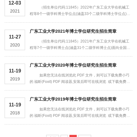
12-03
发布https://glxy.gdut.edu.cn/info/1091/16381.htm002材料与能
（招生单位代码:11845）2022年广东工业大学在机械工
2021
源学院已发布https://clnyxy.gdut.edu.cn/info/1012/6306.htm003
程等8个一级学科博士学位点(涵盖33个二级学科博士学位点)面
信息工程学院已发布https://xxgcxy.gdut....
向全国招收国家计划内的博士研究生，招生计划由教育部统一下
达。近期，国务院学位委员会发布了《关于下达2020年审核增
广东工业大学2021年博士学位研究生招生简章
列的博士、硕士学位授权点名单的通知》（学位〔2021〕14
11-27
号），学校获批增列机械博士专业学位点、计算机科学与技术一
（招生单位代码:11845）2021年广东工业大学在机械工
2020
级学科博士学位点，机械博士专业学位点招生工作将按照上级主
程等7个一级学科博士点(涵盖31个二级学科博士点)面向全国招
管部门的通知另行公告...
收国家计划内的博士研究生，招生计划由教育部统一下达。一、
培养目标培养德智体美劳全面发展，在本门学科上掌握坚实宽广
广东工业大学2020年博士学位研究生招生简章
的基础理论和系统深入的专业知识，具有独立从事科学研究工作
11-19
的能力，在科学或专门技术上做出创造性成果的高级专门人才。
如果您无法在线浏览此 PDF 文件，则可以下载免费小巧
2019
二、报考条件博士研究生招生分为直接攻博、硕博连读、申请考
的 福昕(Foxit) PDF 阅读器,安装后即可在线浏览 或下载免费的
核三种招生方式...
Adobe Reader PDF 阅读器,安装后即可在线浏览 或下载此
PDF 文件
广东工业大学2019年博士学位研究生招生简章
11-19
如果您无法在线浏览此 PDF 文件，则可以下载免费小巧
2018
的 福昕(Foxit) PDF 阅读器,安装后即可在线浏览 或下载免费的
Adobe Reader PDF 阅读器,安装后即可在线浏览 或下载此
PDF 文件