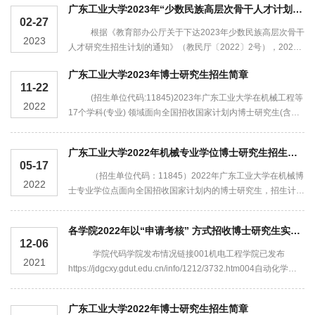
广东工业大学2023年“少数民族高层次骨干人才计划”博士研究生招生简章
（yz.chsi.com.cn/bsbm）。 一、招生计划 “少数民族高层次
02-27
骨干人才研究生招生计划”（以下简称“骨干计划”）是国家定向培
根据《教育部办公厅关于下达2023年少数民族高层次骨干
2023
养专项招生计划。2023年我校“骨干计划”博士研究生招生专业为
人才研究生招生计划的通知》（教民厅〔2022〕2号），2023
（0...
年广东工业大学面向全国招收“少数民族高层次骨干人才”攻读博
广东工业大学2023年博士研究生招生简章
士学位研究生（专业学位）。一、招生计划 “少数民族高层次骨
11-22
干人才研究生招生计划”（以下简称“骨干计划”）是国家定向培养
(招生单位代码:11845)2023年广东工业大学在机械工程等
2022
专项招生计划。2023年我校计划招收“骨干计划”博士研究生6
17个学科(专业) 领域面向全国招收国家计划内博士研究生(含学
名，招生专业为（0855）机械，涉及机电工程学院等5个学院。
术学位和专业学位) ，招生计划由教育部统一下达。一、培养目
全部考生...
标培养德智体美劳全面发展，在本门学科上掌握坚实宽广的基础
广东工业大学2022年机械专业学位博士研究生招生简章
理论和系统深入的专业知识，具有独立从事科学研究工作的能
05-17
力，在科学或专门技术上做出创造性成果的高级专门人才。二、
（招生单位代码：11845）2022年广东工业大学在机械博
2022
报考条件学术学位博士研究生采用直接攻博、硕博连读和申请考
士专业学位点面向全国招收国家计划内的博士研究生，招生计划
核三种方式进...
由教育部统一下达。一、培养目标紧密结合国家经济社会和科技
发展需求，面向机械工程实际应用，坚持以立德树人为根本，培
各学院2022年以“申请考核” 方式招收博士研究生实施细则
育和践行社会主义核心价值观，培养在本领域掌握坚实宽广的理
12-06
论基础和系统深入的专门知识，熟悉相关工程领域的发展趋势与
学院代码学院发布情况链接001机电工程学院已发布
2021
前沿，具有战略性思维、创新性思维、系统性思维，以及丰富的
https://jdgcxy.gdut.edu.cn/info/1212/3732.htm004自动化学院
工程技术实践...
已发布https://automation.gdut.edu.cn/info/1042/8967.htm006
轻工化工学院已发布
广东工业大学2022年博士研究生招生简章
https://qghgxy.gdut.edu.cn/info/1181/18099.htm008管理学院已