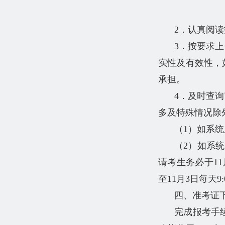
2．认真阅
3．按要求
实性及有效性，
承担。
4．及时查
多及特殊情况除
（1）如系
（2）如系
请考生务必于11月
至11月3日每天9:00
四、准考证
完成报考手