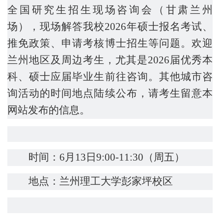
全国研究生招生现场咨询会（
甘肃兰州
场），现场解答我校
202
6
年
硕士
报名考试、
推免政策、
申请考核
博士招生等问题。欢迎
兰州地区及周边考生，尤其是
202
6
届优秀本
科、硕士应届毕业生前往咨询。其他城市咨
询活动的时间地点陆续公布，请考生留意本
网站发布的信息。
时间：
6月
13
日
9:00-11:30
（周
五
）
地点：
兰州理工大学彭家坪校区