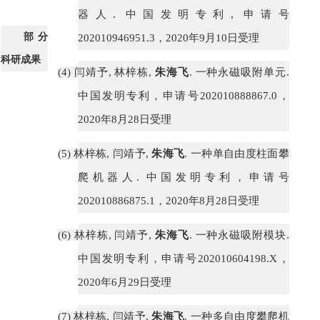
器人
.
中国发明专利
,
申请号
部分
202010946951.3
，
2020
年
9
月
10
日受理
科研成果
(4)
闫靖予
,
林梓栋
,
朱海飞
.
一种永磁吸附单元
.
中国发明专利，申请号
202010888867.0
，
2020
年
8
月
28
日受理
(5)
林梓栋
,
闫靖予
,
朱海飞
.
一种单自由度柱面攀
爬机器人
.
中国发明专利，申请号
202010886875.1
，
2020
年
8
月
28
日受理
(6)
林梓栋
,
闫靖予
,
朱海飞
.
一种永磁吸附模块
.
中国发明专利，申请号
202010604198.X
，
2020
年
6
月
29
日受理
(7)
林梓栋
,
闫靖予
,
朱海飞
.
一种多自由度攀爬机