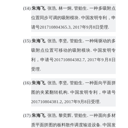
(14)
朱海飞
,
张浩
,
林一炯
,
管贻生
.
一种多吸附点
位置同步可调的吸附模块
.
中国发明专利，申
请号
201710804365.3, 2017
年
9
月
8
日受理
.
(15)
朱海飞
,
张浩
,
李坚
,
管贻生
.
一种绳驱动的多
吸附点位置可移动的吸附模块
.
中国发明专
利，申请号
201710804382.7, 2017
年
9
月
8
日
受理
.
(16)
朱海飞
,
张浩
,
李坚
,
管贻生
.
一种面向平面拼
图的夹紧翻转机构
.
中国发明专利，申请号
201710804381.2, 2017
年
9
月
8
日受理
.
(17)
朱海飞
,
张浩
,
黎奕辉
,
管贻生
.
一种面向多材
质平面拼图的板料散件调度输送设备
.
中国发