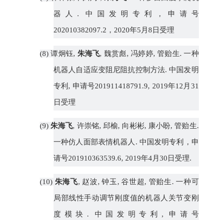
器人
.
中国发明专利，申请号
202010382097.2
，
2020
年
5
月
8
日受理
(8)
谭炯钰
,
朱海飞
,
魏赏彪
,
冯婷婷
,
管贻生
.
一种
机器人自适应变阻尼阻抗控制方法
.
中国发明
专利
,
申请号
201911418791.9, 2019
年
12
月
31
日受理
(9)
朱海飞
,
许崇铭
,
邱榆
,
向彬彬
,
康小盼
,
管贻生
.
一种仿人面部表情机器人
.
中国发明专利，申
请号
201910363539.6, 2019
年
4
月
30
日受理
.
(10)
朱海飞
,
赵波
,
钟玉
,
谷世超
,
管贻生
.
一种可
局部线性手动调节刚度值的机器人关节变刚
度模块
.
中国发明专利
,
申请号