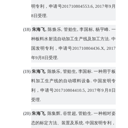
明专利，申请号
201710804553.6, 2017
年
9
月
8
日受理
.
(18)
朱海飞
,
陈焕乐
,
管贻生
,
李国标
,
杨宇峰
.
一
种板料水射流自动加工生产线及加工方法
.
中
国发明专利，申请号
201710804436.X, 2017
年
9
月
8
日受理
.
(19)
朱海飞
,
陈焕乐
,
管贻生
,
李国标
.
一种用于板
料加工生产线的自动喂料设备
.
中国发明专
利，申请号
201710804410.5, 2017
年
9
月
8
日
受理
.
(20)
朱海飞
,
陈集辉
,
谷世超
,
管贻生
.
一种相对姿
态的标定方法、装置及系统
.
中国发明专利，