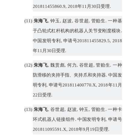
201811455860.9, 2018
年
11
月
30
日受理
.
(11)
朱海飞
,
钟玉
,
赵波
,
谷世超
,
管贻生
.
一种基
于凸轮式杠杆机构的机器人关节变刚度模块
.
中国发明专利
,
申请号
201811455829.5, 2018
年
11
月
30
日受理
.
(12)
朱海飞
,
魏赏彪
,
何力
,
谷世超
,
管贻生
.
一种
防滑移的夹持手指、夹持爪和夹持器
.
中国发
明专利
,
申请号
201811400770.X, 2018
年
11
月
22
日受理
.
(13)
朱海飞
,
谷世超
,
赵波
,
钟玉
,
管贻生
.
一种卡
环式机器人链接组件
.
中国发明专利
,
申请号
201811095591.X, 2018
年
9
月
19
日受理
.