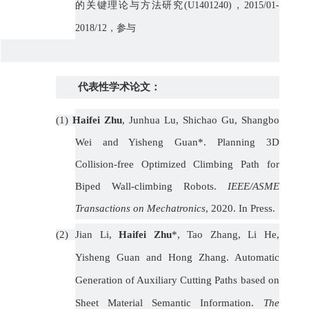
的关键理论与方法研究(U1401240)，2015/01-
2018/12，参与
代表性学术论文：
(1)
Haifei Zhu
, Junhua Lu, Shichao Gu, Shangbo
Wei and Yisheng Guan*. Planning 3D
Collision-free Optimized Climbing Path for
Biped Wall-climbing Robots.
IEEE/ASME
Transactions on Mechatronics
, 2020. In Press.
(2)
Jian Li,
Haifei Zhu
*, Tao Zhang, Li He,
Yisheng Guan and Hong Zhang. Automatic
Generation of Auxiliary Cutting Paths based on
Sheet Material Semantic Information.
The