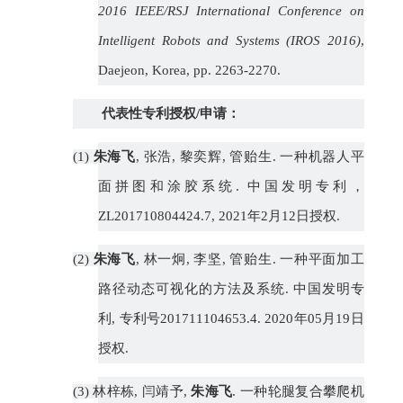
2016 IEEE/RSJ International Conference on
Intelligent Robots and Systems (IROS 2016)
,
Daejeon, Korea, pp. 2263-2270.
代表性专利授权
/
申请：
(1)
朱海飞
,
张浩
,
黎奕辉
,
管贻生
.
一种机器人平
面拼图和涂胶系统
.
中国发明专利，
ZL201710804424.7, 2021
年
2
月
12
日授权
.
(2)
朱海飞
,
林一炯
,
李坚
,
管贻生
.
一种平面加工
路径动态可视化的方法及系统
.
中国发明专
利
,
专利号
201711104653.4. 2020
年
05
月
19
日
授权
.
(3)
林梓栋
,
闫靖予
,
朱海飞
.
一种轮腿复合攀爬机