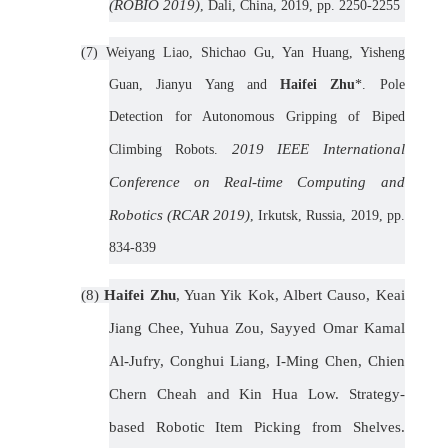
(ROBIO 2019)
, Dali, China, 2019, pp. 2250-2255
(7)
Weiyang Liao, Shichao Gu, Yan Huang, Yisheng
Guan, Jianyu Yang and
Haifei Zhu
*. Pole
Detection for Autonomous Gripping of Biped
2019 IEEE International
Climbing Robots.
Conference on Real-time Computing and
Robotics (RCAR 2019)
, Irkutsk, Russia, 2019, pp.
834-839
(8)
Haifei Zhu
, Yuan Yik Kok, Albert Causo, Keai
Jiang Chee, Yuhua Zou, Sayyed Omar Kamal
Al-Jufry, Conghui Liang, I-Ming Chen, Chien
Chern Cheah and Kin Hua Low. Strategy-
based Robotic Item Picking from Shelves.