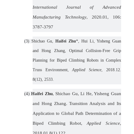
International Journal of Advanced
Manufacturing Technology
, 2020.01, 106:
3787-3797
(3)
Shichao Gu,
Haifei Zhu
*, Hui Li, Yisheng Guan
and Hong Zhang, Optimal Collision-Free Grip
Planning for Biped Climbing Robots in Complex
Truss Environment,
Applied Science
, 2018.12.
8(12), 2533.
(4)
Haifei Zhu
, Shichao Gu, Li He, Yisheng Guan
and Hong Zhang. Transition Analysis and Its
Application to Global Path Determination of a
Biped Climbing Robot,
Applied Science
,
2018.01,8(1),122.