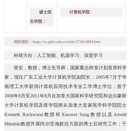
硕士招
计算机学院
生学院：
我的团队：
https://cs.gdut.edu.cn/info/2724/3884.htm
科研方向：人工智能、机器学习、深度学习
曾安
，教授，博士生导师
，
国家重点研发计划首席科学
家，现任广东工业大学计算机学院副院长；
2005
年
7
月于华
南理工大学获得计算机应用技术专业工学博士学位；曾于
2008
年
9
月至
2011
年
8
月在加拿大国家科学研究院和达尔豪斯
大学计算机学院及医学院师从加拿大皇家医学科学院院士
Kenneth Rockwood
教授和
Xiaowei Song
教授以及
Arnold
Mitnitski
教授开展阿尔茨海默症方面的博士后研究工作
；
于