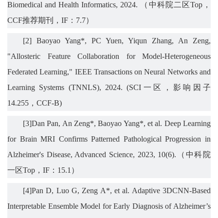
Biomedical and Health Informatics, 2024.
（中科院二区
Top
，
CCF
推荐期刊，
IF
：
7.7
）
[2]
Baoyao Yang*, PC Yuen, Yiqun Zhang, An Zeng,
"Allosteric Feature Collaboration for Model-Heterogeneous
Federated Learning," IEEE Transactions on Neural Networks and
Learning Systems (TNNLS), 2024. (SCI
一区，影响因子
14.255
，
CCF-B)
[
3
]Dan Pan, An Zeng*, Baoyao Yang*, et al. Deep Learning
for Brain MRI Confirms Patterned Pathological Progression in
Alzheimer's Disease, Advanced Science, 2023, 10(6).
（中科院
一区
Top
，
IF
：
15.1
）
[
4
]Pan D, Luo G, Zeng A*, et al. Adaptive 3DCNN-Based
Interpretable Ensemble Model for Early Diagnosis of Alzheimer’s