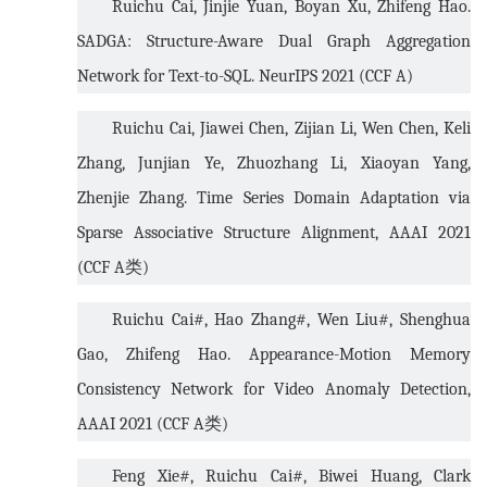
Ruichu Cai, Jinjie Yuan, Boyan Xu, Zhifeng Hao.
SADGA: Structure-Aware Dual Graph Aggregation
Network for Text-to-SQL. NeurIPS 2021 (CCF A)
Ruichu Cai, Jiawei Chen, Zijian Li, Wen Chen, Keli
Zhang, Junjian Ye, Zhuozhang Li, Xiaoyan Yang,
Zhenjie Zhang. Time Series Domain Adaptation via
Sparse Associative Structure Alignment, AAAI 2021
(CCF A
类
)
Ruichu Cai#, Hao Zhang#, Wen Liu#, Shenghua
Gao, Zhifeng Hao. Appearance-Motion Memory
Consistency Network for Video Anomaly Detection,
AAAI 2021 (CCF A
类
)
Feng Xie#, Ruichu Cai#, Biwei Huang, Clark