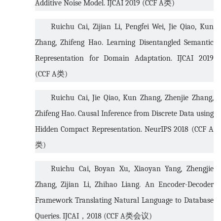
Additive Noise Model. IJCAI 2019 (CCF A
类
)
Ruichu Cai, Zijian Li, Pengfei Wei, Jie Qiao, Kun
Zhang, Zhifeng Hao. Learning Disentangled Semantic
Representation for Domain Adaptation. IJCAI 2019
(CCF A
类
)
Ruichu Cai, Jie Qiao, Kun Zhang, Zhenjie Zhang,
Zhifeng Hao. Causal Inference from Discrete Data using
Hidden Compact Representation. NeurIPS 2018 (CCF A
类
)
Ruichu Cai, Boyan Xu, Xiaoyan Yang, Zhengjie
Zhang, Zijian Li, Zhihao Liang. An Encoder-Decoder
Framework Translating Natural Language to Database
Queries. IJCAI
，
2018 (CCF A
类会议
)