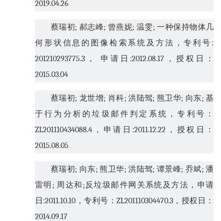
2019.04.26
蔡瑞初
;
郝志峰
;
曾燕妮
;
温雯
;
一种保持物体几
何形状信息的图像检索系统及方法，专利号
:
201210293775.3
， 申请日
:2012.08.17
，授权日：
2015.03.04
蔡瑞初
;
龙世增
;
肖科
;
洪陆驾
;
熊卫华
;
向东
;
基
于行为分析的垃圾邮件判定系统，专利号：
ZL201110434088.4
，申请日
:2011.12.22
，授权日：
2015.08.05
蔡瑞初
;
向东
;
熊卫华
;
洪陆驾
;
谭景峰
;
乔斌
;
潘
雷明
;
周达和
;
反垃圾邮件网关系统及方法，申请
日
:2011.10.10
，专利号：
ZL201110304470.3
，授权日：
2014.09.17