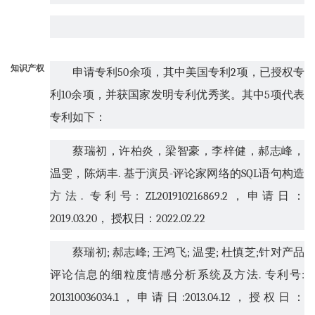
知识产权
申请专利
50
余项，其中美国专利
2
项，已授权专
利
10
余项，并获国家发明专利优秀奖。
其中
5
项代表
专利如下：
蔡瑞初，许柏炎，梁智豪，李梓健，郝志峰，
温雯，陈炳丰
.
基于演员
-
评论家网络的
SQL
语句构造
方法
.
专利号
: ZL201910216869.2
，申请日：
2019.03.20
， 授权日：
2022.02.22
蔡瑞初
;
郝志峰
;
王鸿飞
;
温雯
;
杜慎芝
;
针对产品
评论信息的细粒度情感分析系统及方法
.
专利号
:
201310036034.1
，申请日
:2013.04.12
，授权日：