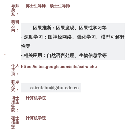
导师
博士生导师、硕士生导师
类
别：
科研
方
-
因果推断：因果发现、因果性学习等
向：
-
深度学习：图神经网络、强化学习、模型可解释
性等
-
相关应用：自然语言处理、生物信息学等
个人
https://sites.google.com/site/cairuichu
主
页：
联系
方
cairuichu@gdut.edu.cn
式：
博士
计算机学院
招生
学
院：
硕士
计算机学院
招生
学