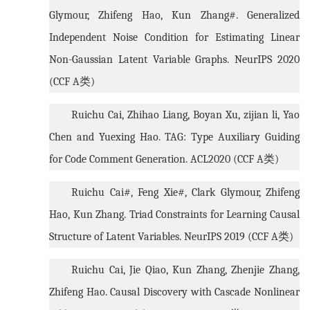
Glymour, Zhifeng Hao, Kun Zhang#. Generalized
Independent Noise Condition for Estimating Linear
Non-Gaussian Latent Variable Graphs. NeurIPS 2020
(CCF A
类
)
Ruichu Cai, Zhihao Liang, Boyan Xu, zijian li, Yao
Chen and Yuexing Hao. TAG: Type Auxiliary Guiding
for Code Comment Generation. ACL2020 (CCF A
类
)
Ruichu Cai#, Feng Xie#, Clark Glymour, Zhifeng
Hao, Kun Zhang. Triad Constraints for Learning Causal
Structure of Latent Variables. NeurIPS 2019 (CCF A
类
)
Ruichu Cai, Jie Qiao, Kun Zhang, Zhenjie Zhang,
Zhifeng Hao. Causal Discovery with Cascade Nonlinear