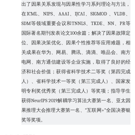
出了因果关系发现与因果性学习系列理论与方法，
在
ICML
、
NIPS
、
AAAI
、
IJCAI
、
SIGMOD
、
VLDB
、
SDM
等领域重要会议和
TNNLS
、
TKDE
、
NN
、
PR
等
国际著名期刊发表论文
100
余篇；解决了因果故障定
位、因果决策优化、因果个性推荐等应用难题，相
关成果在华为、网易、腾讯、滴滴、唯品会、南方
电网、南方通信建设等企业实施，取得了良好的经
济和社会价值；获得省科学技术二等奖（第四完成
人）、省科学技术一等奖（第三完成人）、国家发
明专利奖优秀奖（第三完成人）等奖项；指导学生
获得
NeurIPS 2019
解耦学习算法大赛第一名、亚太因
果推理大会推理大赛第一名、
“
互联网
+”
全国决赛银
奖等奖项。