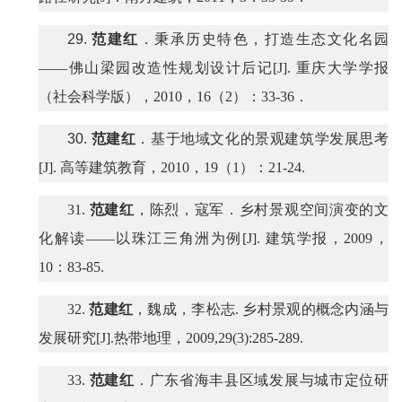
29.
范建红
．
秉承历史特色，打造生态文化名园
——佛山梁园改造性规划设计后记
[J].
重庆大学学报
（社会科学版），
2010
，
16
（
2
）：
33-36
．
30.
范建红
．
基于地域文化的景观建筑学发展思考
[J].
高等建筑教育，
2010
，
19
（
1
）：
21-24.
31.
范建红
，陈烈，寇军．乡村景观空间演变的文
化解读
——
以珠江三角洲为例
[J].
建筑学报，
2009
，
10
：
83-85.
32.
范建红
，魏成，李松志
.
乡村景观的概念内涵与
发展研究
[J].
热带地理，
2009,29(3):285-289.
33.
范建红
．广东省海丰县区域发展与城市定位研