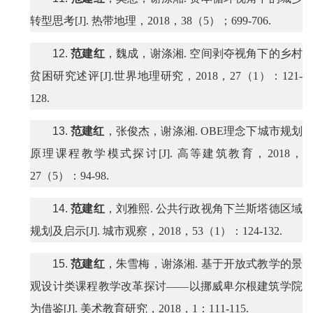
转型思考
[
J].
热带地理，
2018
，
38
（
5
）；
699
-
706
.
12.
范建红
，魏成，谢涤湘
.
空间剥夺视角下的乡村
贫困研究述评
[J].
世界地理研究，
2018
，
27
（
1
）：
121-
128.
13.
范建红
，张俊杰，谢涤湘
. OBE
理念下城市规划
原理课程教学模式探讨
[J].
高等建筑教育，
2018
，
27
（
5
）：
94-98.
14.
范建红
，刘雅熙
.
公共行政视角下兰斯塔德区域
规划及启示
[J].
城市观察，
2018
，
53
（
1
）：
124-132.
15.
范建红
，朱雪梅，谢涤湘
.
基于开放式教学的景
观设计类课程教学改革探讨——以挪威卑尔根建筑学院
为借鉴
[J].
美术教育研究，
2018
，
1
：
111-115.