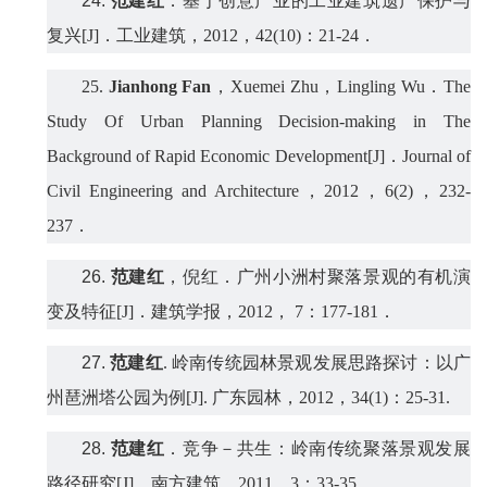
24.
范建红
．
基于创意产业的工业建筑遗产保护与
复兴
[J]
．
工业建筑，
2012
，
4
2
(
10
)
：
21-24
．
25.
Jianhong Fan
，
Xuemei Zhu
，
Lingling Wu
．
The
Study Of Urban Planning
D
ecision
-
making in
T
he
B
ackground of Rapid Economic Development[J]
．
Journal of
Civil Engineering and Architecture
，
2012
，
6(2)
，
232-
237
．
26.
范建红
，倪红
．
广州小洲村聚落景观的有机演
变及特征
[J]
．
建筑学报，
2012
，
7
：
177-181
．
27.
范建红
.
岭南传统园林景观发展思路探讨：以广
州琶洲塔公园为例
[J].
广东园林，
2012
，
34(1)
：
25-31.
28.
范建红
．
竞争－共生：岭南传统聚落景观发展
路径研究
[J]
．
南方建筑，
2011
，
3
：
33-35
．