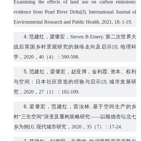
Examining the effects of land use on carbon emissions:
evidence from Pearl River Delta[J]. International Journal of
Environmental Research and Public Health, 2021, 18: 1-19.
4.
范建红，梁肇宏，
Steven B Emery.
第二次世界大
战后英国乡村景观研究的脉络走向及启示
[J].
地理科
学，
2020
，
40
（
4
）：
590-598.
5.
范建红，梁肇宏，赵亚博，金利霞
.
资本、权利
与空间：日本社区营造的经验与启示
[J].
城市发展研
究，
2020
，
27
（
1
）：
102-109.
6.
梁
肇
宏，范建红，雷汝林
.
基于空间生产的乡
村“三生
空间
”演变及重构策略研究——以顺德杏坛北七
乡为例
[J].
现代城市研究，
2020
，
35
（
7
）：
17-24.