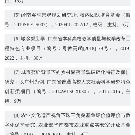
持。
18
万
[5]
岭南乡村景观规划研究所
.
校内团队培育基金
（
编
号：
2019SKYJS007
）
，
2020
/01
-2022
/12
，校级，
主持
。
5
万
[
6
]
城乡规划学
.
广东省本科高校教学质量与教学改革工
程特色专业项目（编号：粤教高函
[2018]179
号），
2019-
2022
，主持。
30
万
[
7
]
城市蔓延背景下的乡村聚落景观破碎化特征及保护
研究：以广州为例
.
广东
省普通高校人文社会科学研究特色
创新类项目（编号：
2014WTSCX030
），
2015-
2016
，主
持。
9
万
[
8
]
农业文化遗产视角下珠三角桑基鱼塘价值评价与数
字化保护研究
.
农业部华南都市农业重点实验室开放基金
（编号：
014
），
2018-2019
，主持。
4
万