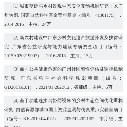
[1]
城市蔓延与乡村景观生态安全互动机制研究：以广
州为例
.
国家自然科学基金青年基金（编号：
41301175
），
2014-2016
，主持。
24
万
[2]
新农村建设中广东乡村文化遗产旅游开发及扶贫研
究
.
广东省公益研究与能力建设专项资金项目（编号：
2015A020219007
），
2016-2018
，主持。
15
万
[3]
面向公共健康危害的广州社区韧性评估及调控机制
研究
.
广东省哲学社会科学规划项目
（
编号：
GD20CGL61
）
，
2021/01-2022/12
，省部级，主持
。
5
万
[4]
基于功能连接与协同视角的乡村生态空间优化重构
研究
.
自然资源部城市国土资源监测与仿真重点实验室项目
（
编号：
KF-2019-04-072
）
，
2020/01-2021/07
，市厅级
，
主