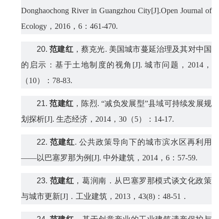
Donghaochong River in Guangzhou City
[J].
Open Journal of
Ecology
，
2016
，
6
：
461-470.
20.
范建红
，蔡克光
.
美国城市蔓延治理及其对中国
的启示：基于土地制度的视角
[J].
城市问题，
2014
，
（
10
）：
78-83.
21.
范建红
，陈烈
.
“减负发展型”县域可持续发展规
划探析
[J].
生态经济，
2014
，
30
（
5
）：
14-17.
22.
范建红
.
公共政策导向下的城市滨水区再利用
——以巴塞罗那为例
[J].
中外建筑，
2014
，
6
：
57-59.
23.
范建红
，葛润南
．
从巴塞罗那模式谈文化政策
与城市更新
[J]
．
工业建筑，
2013
，
43(8)
：
48-51
．