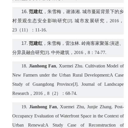
16.
范建红
，朱雪梅，谢涤湘
.
城市蔓延背景下的乡
村景观生态安全影响研究
[J].
城市发展研究，
2016
，
23
（
11
）：
11-16.
17.
范建红
，朱雪梅，雷汝林
.
岭南客家聚落
:
演进、
分异及融合研究
[J].
中外建筑，
2016
，
8
：
74-77.
18.
Jianhong Fan
, Xuemei Zhu.
Cultivation Model of
New Farmers under the Urban Rural Development:A Case
Study of Guangdong Province
[J]. Journal of Landscape
Research
，
2016
，
8
（
2
）：
68-74.
19.
Jianhong Fan
, Xuemei Zhu
, Junjie Zhang. Post-
Occupancy Evaluation of Waterfront Space in the Context of
Urban Renewal:A Study Case of Reconstruction of