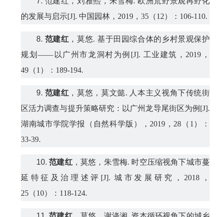
7.
范建红，刘雅熙，朱雪梅
.
欧洲荒野景观再野化
的发展与启示
[J].
中国园林，
2019
，
35
（
12
）：
106-110.
8.
范建红
，莫悠
.
基于田园综合体的乡村景观保护
规划——以广州市龙洞村为例
[J].
工业建筑
，
2019
，
49
（
1
）：
189-194.
9.
范建红
，
莫悠
，
莫
文懿
.
人本主义视角下
传统
街
区活力调查与提升策略研究：
以
广州龙
导
尾
街区
为例
[J].
湖南城市学院学报（自然科学版），
2019
，
28
（
1
）：
33-39.
10.
范建红
，莫悠，朱雪梅
.
时空压缩视角下城市蔓
延特征及治理述评
[
J].
城市发展研究，
2018
，
25
（
10
）：
118-124.
11.
范建红
，莫悠，谢涤湘
.
资本循环视角下的城乡