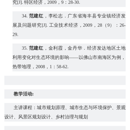
究
[J].
特区经济，
2009
，
9
：
28-30.
34.
范建红
，李松志．广东省海丰县专业镇经济发
展及问题研究
[J].
工业技术经济，
2009
，
28
（
9
）：
26-
29.
35.
范建红
，
金利霞，金丹华
．经济发达地区土地
利用变化对生态环境的影响
——
以佛山市南海区为例，
热带地理，
2008
，
1
：
58-62.
教学活动
:
主讲课程：城市规划原理、城市生态与环境保护、景观
设计、风景区规划设计
、
乡村治理与规划