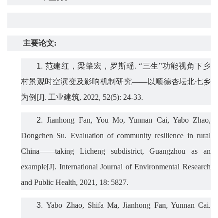
主要论文
:
1.
范建红，梁肇宏，罗斯瑶
.
“三生”功能视角下乡
村景观时空演变及影响机制研究——以顺德杏坛北七乡
为例
[J].
工业建筑
, 2022, 52(5): 24-33.
2.
Jianhong Fan, You Mo, Yunnan Cai, Yabo Zhao,
Dongchen Su. Evaluation of community resilience in rural
China
——
taking Licheng subdistrict, Guangzhou as an
example[J]. International Journal of Environmental Research
and Public Health, 2021, 18:
5827
.
3.
Yabo Zhao, Shifa Ma, Jianhong Fan, Yunnan Cai.