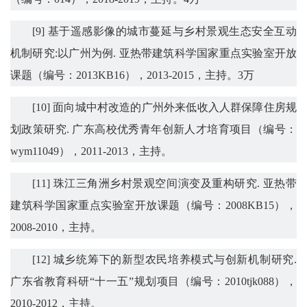
[
9
]
基于遥感影像的城市蔓延与乡村景观生态安全互动
机制研究
:
以广州为例
.
亚热带建筑科学国家重点实验室开放
课题（编号：
2013KB16
），
2013-2015
，主
持。
3
万
[
10
]
面向城中村改造的广州外来低收入人群保障住房规
划政策研究
.
广东高校优秀青年创新人才培育项目（编号：
wym11049
），
2011-2013
，主持。
[
11
]
珠江三角洲乡村景观空间演变及重构研究
.
亚热带
建筑科学国家重点实验室开放课题（编号：
2008KB15
），
2008-2010
，主持。
[
12
]
城乡统筹下的新型农民培养模式与创新机制研究
.
广东省教育科研
“
十一五
”
规划项目（编号：
2010tjk088
），
2010-2012
，主持。