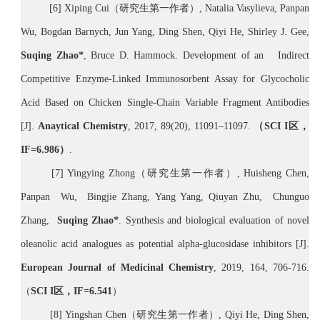
[6] Xi
ping Cui
（研究生第一作者）
, Natalia Vasylieva, Panpan
Wu, Bogdan Barnych, Jun Yang, Ding Shen, Qiyi He, Shirley J. Gee,
Suqing Zhao*
, Bruce D. Hammock. Development of an Indirect
Competitive Enzyme-Linked Immunosorbent Assay for Glycocholic
Acid Based on Chicken Single-Chain Variable Fragment Antibodies
[J].
Anaytical Chemistry
, 2017, 89(20), 11091–11097.
（
SCI I
区，
IF=6.
986
）
.
[
7] Yingying Zhong
（研究生第一作者）
, Huisheng Chen,
Panpan Wu, Bingjie Zhang, Yang Yang, Qiuyan Zhu, Chunguo
Zhang,
Suqing Zhao*
. Synthesis and biological evaluation of novel
oleanolic acid analogues as potential alpha-glucosidase inhibitors [J].
European Journal of Medicinal Chemistry
, 2019, 164, 706-716.
（
SCI I
区，
IF=6.
541
）
[
8]
Yingshan Chen
（研究生第一作者）
, Qiyi He, Ding Shen,