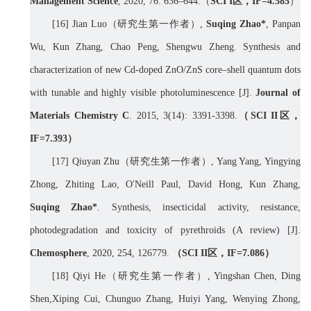
M
anagement
S
cience
, 2020, 76: 636
–
644.
（
SCI I
区，
IF=
4.585
）
[16] Jian Luo
（研究生第一作者）
,
Suqing Zhao*
, Panpan
Wu, Kun Zhang, Chao Peng, Shengwu Zheng. Synthesis and
characterization of new Cd-doped ZnO/ZnS core–shell quantum dots
with tunable and highly visible photoluminescence [J].
Journal of
Materials Chemistry C
. 2015, 3(14): 3391-3398.
（
SCI II
区，
IF=
7.393
）
[
17]
Qiuyan Zhu
（研究生第一作者）
, Yang Yang, Yingying
Zhong, Zhiting Lao, O'Neill Pau
l,
David Hong, Kun Zhang,
Suqing Zhao*
. Synthesis, insecticidal activity, resistance,
photodegradation and toxicity of pyrethroids (A review) [J].
Chemosphere
,
2020, 254, 126779.
（
SCI II
区，
IF=
7.086
）
[18] Qiyi He
（研究生第一作者）
, Yingshan Chen, Ding
Shen,Xiping Cui, Chunguo Zhang, Huiyi Yang, Wenying Zhong,