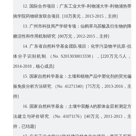
12.
国际合作项目：广东工业大学
-
利物浦大学
-
利物浦热带
病学院药物研发联合项目
. [10
万美元，
2013-2015
，主持
]
13.
广州市科技局产学研专项：仙鹤草乌苏酸及衍生物的降
糖活性和作用机制研究
. [80
万元，
2012-2015
，主持
]
14.
广东省自然科学基金团队项目：化学污染物半抗原
-
抗
体分子识别机制
.
（
No. S2013030013338
），
[220
万元
/5
人，
2014-2018
，核心成员
]
15.
国家自然科学基金：土壤和植物产品中塑化剂的荧光偏
振免疫分析方法研究
.
（
No. 41271340
）
[75
万元，
2013-2016
，主
持
]
16.
国家自然科学基金：土壤中双酚
A
的胶体金层析测定方
法建立与评价研究
.
（
No. 41071176
）
[40
万元，
2011-2013
，主
持，已结题
]