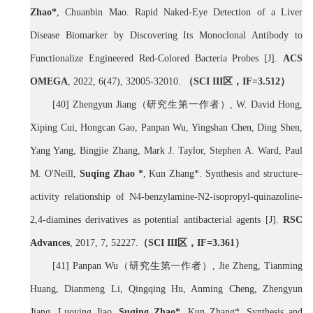
Zhao*
,
Chuanbin Mao. Rapid Naked-Eye Detection of a Liver
Disease Biomarker by Discovering Its Monoclonal Antibody to
Functionalize Engineered Red-Colored Bacteria Probes [J].
ACS
OMEGA
, 2022, 6(47), 32005-32010.
（
SCI III
区，
IF=3.
512
）
[40] Zhengyun Jiang
（研究生第一作者）
, W. David Hong,
Xiping Cui, Hongcan Gao, Panpan Wu, Yingshan Chen, Ding Shen,
Yang Yang, Bingjie Zhang, Mark J. Taylor, Stephen A. Ward, Paul
M. O'Neill,
Suqing Zhao *
, Kun Zhang*. Synthesis and structure–
activity relationship of N4-benzylamine-N2-isopropyl-quinazoline-
2,4-diamines derivatives as potential antibacterial agents
[J].
RSC
Advances
, 2017, 7, 52227
.
（
SCI III
区，
IF=3.
361
）
[41] Panpan Wu
（研究生第一作者）
, Jie Zheng, Tianming
Huang, Dianmeng Li, Qingqing Hu, Anming Cheng, Zhengyun
Jiang, Luoying Jiao,
Suqing Zhao*
, Kun Zhang*. Synthesis and