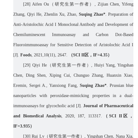
[
28] Aifen Ou
（研究生第一作者）
, Zijian Chen, Yifeng
Zhang, Qiyi He, Zhenlin Xu, Zhao,
Suqing Zhao*
. Preparation of
Anti-Aristolochic Acid I Monoclonal Antibody and Development of
Chemiluminescent Immunoassay and Carbon Dot-Based
Fluoroimmunoassay for Sensitive Detection of Aristolochic Acid I
[J].
Foods
, 2021,10(11),
2647.
（
SCI II
区，
IF=4.
35
）
[
29]
Qiyi He
（研究生第一作者）
,
Huiyi Yang, Yingshan
Chen, Ding Shen, Xiping Cui, Chunguo Zhang, Huanxin Xiao,
Eremin, Sergei A.,
Yanxiong Fang,
Suqing Zhao*
. Prussian blue
nanoparticles with peroxidase-mimicking properties in a dual-
immunoassays for glycocholic acid [J].
Journal of Pharmaceutical
and Biomedical Analysis
,
2020, 187, 113317.
（
SCI II
区，
IF=
3.935
）
[30] Rui Lv
（研究生第一作者）
, Yingshan Chen, Nana Xia,