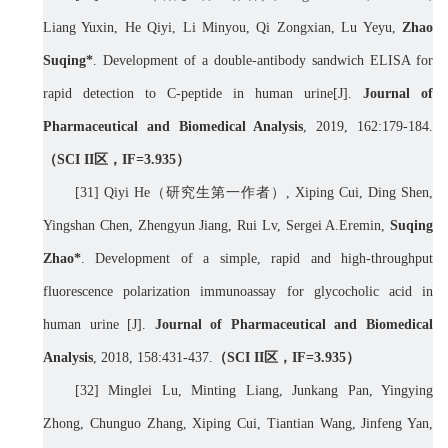
Liang Yuxin, He Qiyi, Li Minyou, Qi Zongxian, Lu Yeyu,
Zhao
Suqing*
. Development of a double-antibody sandwich ELISA for
rapid detection to C-peptide in human urine[J].
Journal of
Pharmaceutical and Biomedical Analysis
, 2019, 162:179-184.
（
SCI II
区，
IF=3.
935
）
[31] Qiyi He
（研究生第一作者）
, Xiping Cui, Ding Shen,
Yingshan Chen, Zhengyun Jiang, Rui Lv, Sergei A.Eremin,
Suqing
Zhao*
. Development of a simple, rapid and high-throughput
fluorescence polarization immunoassay for glycocholic acid in
human urine [J].
Journal of Pharmaceutical and Biomedical
Analysis
, 2018, 158:431-437.
（
SCI II
区，
IF=3.
935
）
[32] Minglei Lu, Minting Liang, Junkang Pan, Yingying
Zhong, Chunguo Zhang, Xiping Cui, Tiantian Wang, Jinfeng Yan,