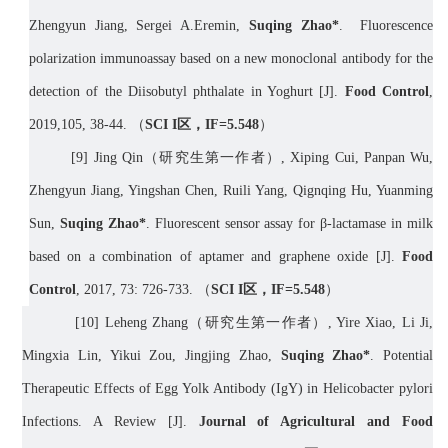
Zhengyun Jiang, Sergei A.Eremin,
Suqing Zhao*
. Fluorescence
polarization immunoassay based on a new monoclonal antibody for the
detection of the Diisobutyl phthalate in Yoghurt [J].
Food Control
,
2019
,105, 38-44
.
（
SCI I
区，
IF=
5.548
）
[
9] Jing Qin
（研究生第一作者）
, Xiping Cui, Panpan Wu,
Zhengyun Jiang, Yingshan Chen, Ruili Yang, Qignqing Hu, Yuanming
Sun,
Suqing Zhao*
. Fluorescent sensor assay for β-lactamase in milk
based on a combination of aptamer and graphene oxide [J].
Food
Control
, 2017, 73: 726-733.
（
SCI I
区，
IF=
5.548
）
[
10] Leheng Zhang
（研究生第一作者）
,
Yire Xiao, Li Ji,
Mingxia Lin, Yikui Zou, Jingjing Z
hao
,
Suqing Zhao*
.
Potential
Therapeutic Effects of Egg Yolk Antibody (IgY) in Helicobacter pylori
Infections. A Review
[J].
Journal of Agricultural and Food