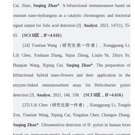
Cai, Zhao,
Suqing Zhao
*
.
A bifunctional immunosensor based on
osmium nano-hydrangeas as a catalytic chromogenic and tinctorial
signal output for folic acid detection
[J].
Analyst
, 2021, 147(1), 55-
65.
（
SCI II
区，
IF=4.
616
）
[
24] Tiantian Wang
（研究生第一作者）
, Xiangguang Li,
Lili Chen, Youhuan Zhang, Yujun Zheng, Linjin Yu, Zhiyu Ye,
Huaqian Wang, Xiping Cui,
Suqing Zhao*
. The preparation of
bifunctional hybrid nano-flowers and their application in the
enzyme-linked immunosorbent assay for Helicobacter pylori
detection [J].
Analyst
, 2021, 146, 338.
（
SCI II
区，
IF=4.
616
）
[
25]
Lili Chen
（研究生第一作者）
,
Xiangguang Li, Tongda
Zou, Tiantian Wang, Xiping Cui, Yingshan Chen, Chunguo Zhang,
Suqing Zhao*
. Ultrasensitive detection of H. pylori in human feces
based on immunomagnetic bead capture and fluorescent quantum