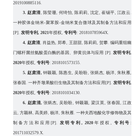
2019100885116.
3.
赵肃清
,
陈莹珊
,
何绮怡
,
陈莉莉
,
沈定
,
崔锡平
,
江政云
.
一种胶体金纳米
-
聚苯胺
-
金纳米复合微球及其制备方法和应用
[
P].
发明专利
,
20
21
年授权
,
专利号
: 201810785964X.
4.
赵肃清
,
肖益热
,
郑希
,
王甜甜
,
陈莉莉
,
贺攀
.
编码重组幽
门螺杆菌丝氨酸蛋白酶的基因、卵黄抗体与应用
[
P].
发明专利
,
20
20
年授权
,
专利号
: 2018101573155.
5.
赵肃清
,
钟颖颖
,
陈惠生
,
吴盼盼
,
张炳杰
,
杨洋
,
朱秋雁
,
张春国
.
一种齐墩果酸衍生物及其制备方法和应用
[
P].
发明专利
,
20
20
年授权
,
专利号
: 2018101034130.
6.
赵肃清
,
张炳杰
,
吴盼盼
,
钟颖颖
,
梁汉英
,
张春国
,
江政
云
,
方颖林
,
高美婷
,
杨洋
,
朱秋雁
.
一种夫西地酸化学修饰物及其
制备方法和应用
[
P].
发明专利
,
20
20
年授权
,
专利号
:
201711032579.X.