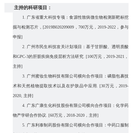
主持的科研项目：
1.
广东省重大科技专项：食源性致病微生物检测新靶标挖
掘与检测芯片，
[2019B020209009
，
700
万元，
2019-2022
，参与
申报
]
2.
广州市民生科技攻关计划项目：基于甘胆酸、透明质酸
和
GPC-3
的肝脏疾病免疫层析方法研究
. [100
万元，
2019-2021
，
主持
]
3.
广州蜜妆生物科技有限公司横向合作项目：磷脂包裹技
术和天然植物提取技术以及在护肤品中应用
.
[
30
万元，
201
9
-
20
20,
主持
]
4.
广东广康生化科技股份有限公司横向合作项目：化学药
物产学研合作协议
. [60
万元，
2018-2020
，主持
]
5.
广东利泰制药股份有限公司横向合作项目：中药口服制