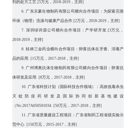
剂的处方工艺
.[5
万元，
2018-2019
，主持
]
6.
广东京豪生物制药有限公司横向合作项目：为探索完善
环保（物理）洗涤与健康产品合作
.[2
万元，
2018-2019
，主持
]
7.
深圳绿诗源公司横向合作项目：产学研开发
.[3
万元，
2018-2019
，主持
]
8.
桂林三金药业横向合作项目：
卵黄抗体
在牙膏、消毒产
品的应用
.
[15
万元，
2017-2018
，主持
]
9.
广州博奥抗体生物制药有限公司
横向合作项目：
卵黄抗
体研发及应用
.
[8
万元，
2017-2018
，主持
]
10.
广东省科技计划（国际科技合作领域）：高效低毒杀虫
灭蚊防疫药研发及国际协同创新基地建设
（
No.
2017A050501034
.
[50
万元，
2017-2018
，主持
]
11.
广东省质量建设工程项目：广东省制药工程省级实验示
范中心
.
[150
万元，
2015-2017
，主持
]