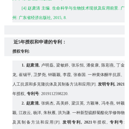
[4]
赵肃清
主编
.
生命科学与生物技术现状及应用前景
.
广
州
:
广东省经济出版社
, 2015, 8.
近
5
年
授权和申请
的专利：
授权专利
:
1.
赵肃清
,
卢明磊
,
梁敏婷
,
张乐恒
,
潘俊康
,
陈彩燕
,
丁金
龙
,
崔锡平
,
卫梦尧
,
钟颖颖
,
李霞
,
张春国
.
一种黄体酮半抗原、
人工抗原和多克隆抗体及其制备方法和应用
[
P].
发明专利
,
20
21
年授权
,
专利号
: 2019112598220.
2.
赵肃清
,
张炳杰
,
高美婷
,
梁汉英
,
方颖琳
,
冯冬燕
,
钟颖
颖
,
江政云
,
杨洋
,
朱秋雁
,
洪为谦
.
一种新型硫醇菊酯化学修饰物
及其制备方法和应用
[
P].
发明专利
,
20
21
年授权
,
专利号
: