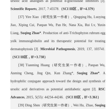
ursolic acid analogues as potential α-glucosidase inhibitors [J].
Scientific Reports
, 2017, 7:45578.
（
SCI III
区，
IF=4.
379
）
[
37]
Yire Xiao
（研究生第一作者）
,
Qingqing Hu, Luoying
Jiao, Xiping Cui, Panpan Wu, Pan He, Nana Xia, Rui Lv, Yuxin
Liang,
Suqing Zhao*
. Production of anti-Trichophyton rubrum egg
yolk immunoglobulin and its therapeutic potential for treating
dermatophytosis [J].
Microbial Pathogenesis
, 2019, 137, 103741.
（
SCI III
区，
IF=
3.738
）
[38] Tianming Huang
（研究生第一作者）
, Panpan Wu,
Anming Cheng, Jing Qin, Kun Zhang*,
Suqing Zhao*
. A
hydrophilic conjugate approach toward the design and synthesis of
ursolic acid derivatives as potential antidiabetic agent [J].
RSC
Advances
, 2015, 5(55): 44234-44246.
（
SCI III
区，
IF=3.
361
）
[39] Ding Shen
（研究生第一作者）
, Wei Hu, Zhao,
Suqing