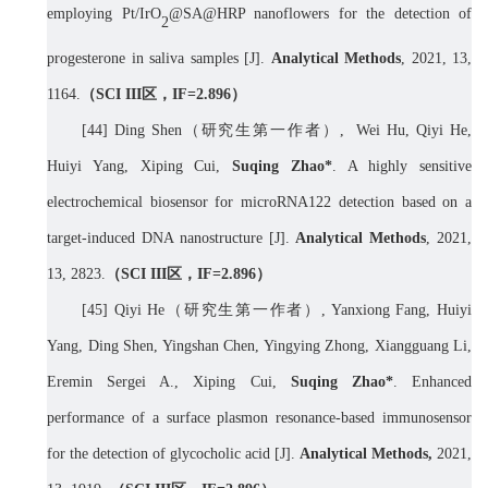
employing Pt/IrO
@SA@HRP nanoflowers for the detection of
2
progesterone in saliva samples [J].
Analytical Methods
, 2021, 13,
1164.
（
SCI III
区，
IF=
2.896
）
[
44] Ding Shen
（研究生第一作者）
, Wei Hu, Qiyi He,
Huiyi Yang, Xiping Cui,
Suqing Zhao*
. A highly sensitive
electrochemical biosensor for microRNA122 detection based on a
target-induced DNA nanostructure [J].
Analytical Methods
, 2021,
13, 2823.
（
SCI III
区，
IF=
2.896
）
[
45] Qiyi He
（研究生第一作者）
, Yanxiong Fang, Huiyi
Yang, Ding Shen, Yingshan Chen, Yingying Zhong, Xiangguang Li,
Eremin Sergei A., Xiping Cui,
Suqing Zhao*
. Enhanced
performance of a surface plasmon resonance-based immunosensor
for the detection of glycocholic acid [J].
Analytical Methods,
2021,