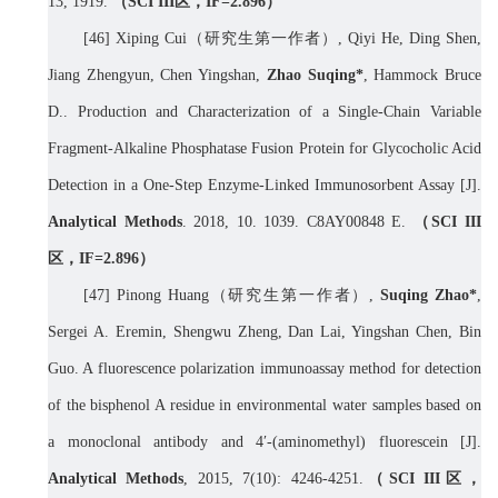
13, 1919.
（
SCI III
区，
IF=
2.896
）
[46] Xiping Cui
（研究生第一作者）
, Qiyi He, Ding Shen,
Jiang Zhengyun, Chen Yingshan,
Zhao Suqing*
, Hammock Bruce
D.. Production and Characterization of a Single-Chain Variable
Fragment-Alkaline Phosphatase Fusion Protein for Glycocholic Acid
Detection in a One-Step Enzyme-Linked Immunosorbent Assay [J].
Analytical Methods
. 2018, 10. 1039. C8AY00848 E.
（
SCI III
区，
IF=
2.896
）
[47]
Pinong Huang
（研究生第一作者）
,
Suqing Zhao
*
,
Sergei A. Eremin
,
Shengwu Zheng
,
Dan Lai
,
Yingshan Chen
,
Bin
Guo
. A fluorescence polarization immunoassay method for detection
of the bisphenol A residue in environmental water samples based on
a monoclonal antibody and 4′-(aminomethyl) fluorescein [J].
Analytical Methods
, 2015, 7(10): 4246-4251.
（
SCI III
区，