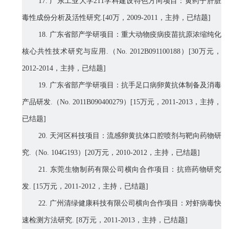
17.
广东工业大学
211
学科建设特色方向项目：黄药子肝脏
毒性成份分析及活性研究
.[40
万，
2009-2011
，主持，已结题
]
18.
广东省部产学研项目：重大动物疫病疫苗抗原浓缩纯化
核心共性技术研究与应用
.
（
No. 2012B091100188
）
[30
万元，
2012-2014
，主持，已结题
]
19.
广东省部产学研项目：抗手足口病卵黄抗体制备及消毒
产品研发
.
（
No. 2011B090400279
）
[15
万元，
2011-2013
，主持，
已结题
]
20.
天河区科技项目：流感卵黄抗体口腔喷剂与靶向药物研
究
.
（
No. 104G193
）
[20
万元，
2010-2012
，主持，已结题
]
21.
东莞生物制药有限公司横向合作项目：抗癌药物研究
发
. [15
万元，
2011-2012
，主持，已结题
]
22.
广州清绿健康科技有限公司横向合作项目：对虾病毒快
速检测方法研究
. [8
万元，
2011-2013
，主持，已结题
]