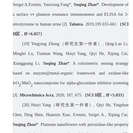
Sergei A.Eremin, Yanxiong Fang*,
Suqing Zhao*
. Development of
a surface
vv
plasmon resonance immunosensor and ELISA for 3-
nitrotyrosine in human urine [J].
Talanta.
2019,195:655-661.
（
SCI
II
区，
IF=
6.057
）
[
19]
Yingying Zhong
（研究生第一作者）
,
Qing-Lan Li,
Minglei Lu, Tiantian Wang, Huiyi Yang, Qiyi He, Xiping Cui,
Xiangguang Li,
Suqing Zhao*
. A colorimetric sensing strategy
based on enzyme@metal-organic framework and oxidase-like
IrO
/MnO
nanocomposite for alpha-glucosidase inhibitor screening
2
2
[J].
Microchimica Acta
, 2020, 187, 675.
（
SCI II
区，
IF=
5.833
）
[
20]
Huiyi Yang
（研究生第一作者）
,
Qiyi He, Yingshan
Chen, Ding Shen, Huanxin Xiao, Eremin, Sergei A.
,
Xiping Cui,
Suqing Zhao*
. Platinum nanoflowers with peroxidase-like property