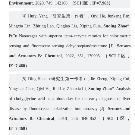
Environment
, 2020
,
749
,
142106
.
（
SCI I
区，
IF=
7.963
）
[
4] Huiyi Yang
（研究生第一作者）
,
Qiyi He, Junkang Pan,
Mingxia Lin, Zhiting Lao, Qinglan Lia, Xiping Cuia,
Suqing Zhao*
.
PtCu Nanocages with superior tetra-enzyme mimics for colorimetric
sensing and fluorescent sensing dehydroepiandrosterone [J].
Sensors
and Actuators B: Chemi
cal
,
2022, 351, 130905.
（
SCI I
区，
IF=
7.460
）
[5] Ding Shen
（研究生第一作者）
, Jie Zheng, Xiping Cui,
Yingshan Chen, Qiyi He, Rui Lv, Zhaoxia Li,
Suqing Zhao*
. Analysis
of cholyglycine acid as a biomarker for the early diagnosis of liver
disease by fluorescence polarization immunoassay [J].
Sensors and
Actuators B: Chemi
cal
, 2018, 256, 846-852
.
（
SCI I
区，
IF=
7.460
）