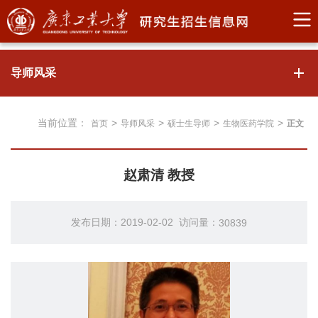
导师风采
当前位置：
>
>
>
>
首页
导师风采
硕士生导师
生物医药学院
正文
赵肃清 教授
发布日期：2019-02-02 访问量：
30839