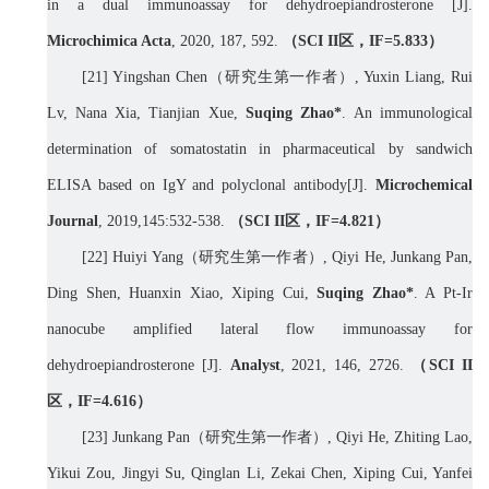
in a dual immunoassay for dehydroepiandrosterone [J].
Microchimica Acta
, 2020, 187, 592.
（
SCI II
区，
IF=
5.833
）
[21] Y
ingshan Chen
（研究生第一作者）
, Yuxin Liang, Rui
Lv, Nana Xia, Tianjian Xue,
Suqing Zhao
*
.
An immunological
determination of somatostatin in pharmaceutical by sandwich
ELISA based on IgY and polyclonal antibody[J].
Microchemical
Journal
, 201
9,145:532-538.
（
SCI II
区，
IF=
4.821
）
[
22] Huiyi Yang
（研究生第一作者）
, Qiyi He, Junkang Pan,
Ding Shen, Huanxin Xiao, Xiping Cui,
Suqing Zhao*
. A Pt-Ir
nanocube amplified lateral flow immunoassay for
dehydroepiandrosterone [J].
Analyst
, 2021, 146, 2726.
（
SCI II
区，
IF=4.
616
）
[
23] Junkang Pan
（研究生第一作者）
, Qiyi He, Zhiting Lao,
Yikui Zou, Jingyi Su, Qinglan Li, Zekai Chen, Xiping Cui, Yanfei