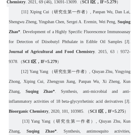
Chemistry
.
2021,
69 (
46
)
,
13691-13699
.
（
SCI I
区，
IF=
5.279
）
[
11]
Xiping Cui
（研究生第一作者）
, Panpan Wu, Dan Lai,
Shengwu Zheng, Yingshan Chen, Sergei A. Eremin, Wei Peng,
Suqing
Zhao*
. Development of a Highly Specific Fluorescence Immunoassay
for Detection of Diisobutyl Phthalate in Edible Oil Samples [J].
Journal of Agricultural and Food Chemistry
. 2015, 63
：
9372-
9378.
（
SCI I
区，
IF=
5.279
）
[
12] Yang Yang
（研究生第一作者）
, Qiuyan Zhu, Yingying
Zhong, Xiping Cui, Zhengyun Jiang, Panpan Wu, Xi Zheng, Kun
Zhang,
Suqing Zhao*
. Synthesis, anti-microbial and anti-
inflammatory activities of 18 beta-glycyrrhetinic acid derivatives [J].
Bioorganic Chemistry
, 2020, 101, 103985.
（
SCI I
区，
IF=
5.275
）
[
13] Yang Yang
（研究生第一作者）
, Qiuyan Zhu, Kun
Zhang,
Suqing Zhao*
. Synthesis, antimosquito activities,