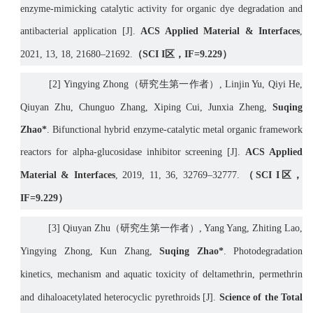
enzyme-mimicking catalytic activity for organic dye degradation and
antibacterial application
[J]
.
ACS Applied Material & Interfaces
,
2021
, 13, 18, 21680–21692.
（
SCI I
区，
IF=
9.229
）
[
2]
Yingying Zhong
（研究生第一作者）
, Linjin Yu, Qiyi He
,
Qiuyan Zhu, Chunguo Zhang, Xiping Cui, Junxia Zheng,
Suqing
Zhao*
. Bifunctional hybrid enzyme-catalytic metal organic framework
reactors for alpha-glucosidase inhibitor screening
[J]
.
ACS Applied
Material & Interfaces
, 2019, 11, 36, 32769
–
32777
.
（
SCI I
区，
IF=
9.229
）
[
3]
Qiuyan Zhu
（研究生第一作者）
, Yang Yang, Zhiting Lao,
Yingying Zhong, Kun Zhang,
Suqing Zhao*
.
Photodegradation
kinetics, mechanism and aquatic toxicity of deltamethrin, permethrin
and dihaloacetylated heterocyclic pyrethroids
[J].
Science of the Total