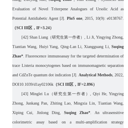
Evaluation of Novel Triterpene Analogues of Ursolic Acid as
Potential Antidiabetic Agent [J].
PloS one
, 2015, 10(9): e0138767.
（
SCI III
区，
IF=
3.24
）
[42]
Shan Liang
（研究生第一作者）
, Li Ji, Yingying Zhong,
Tiantian Wang, Huiyi Yang, Qing-Lan Li, Xiangguang Li,
Suqing
Zhao*
.
Fluorescence immunoassay for the targeted determination of
trace Listeria monocytogenes based on immunomagnetic separation
and CdZnTe quantum dot indication
[J].
Analytical Methods
, 2022,
DOI10.1039/d1ay02106k
（
SCI III
区，
IF=
2.896
）
[
43] Minglei Lu
（研究生第一作者）
, Qiyi He, Yingying
Zhong, Junkang Pan, Zhiting Lao, Mingxia Lin, Tiantian Wang,
Xiping Cui, Jinlong Ding,
Suqing Zhao*
. An ultrasensitive
colorimetric assay based on a multi-amplification strategy