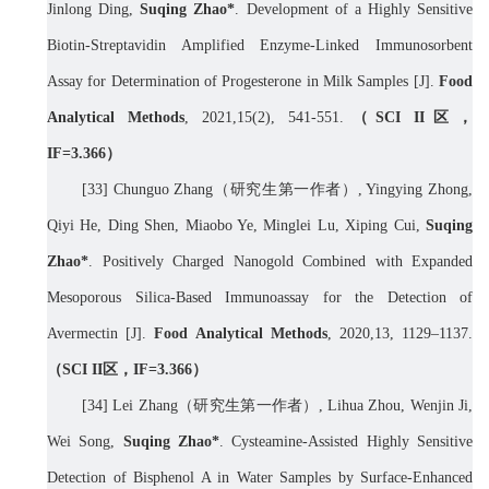
Jinlong Ding,
Suqing Zhao*
.
Development of a Highly Sensitive
Biotin-Streptavidin Amplified Enzyme-Linked Immunosorbent
Assay for Determination of Progesterone in Milk Samples [J].
Food
Analytical Methods
, 2021,15(2), 541-551.
（
SCI II
区，
IF=
3.366
）
[
33]
Chunguo Zhang
（研究生第一作者）
, Yingying Zhong,
Qiyi He, Ding Shen, Miaobo Ye, Minglei Lu, Xiping Cui,
Suqing
Zhao*
. Positively Charged Nanogold Combined with Expanded
Mesoporous Silica-Based Immunoassay for the Detection of
Avermectin [J].
Food Analytical Methods
, 2020,13, 1129–1137.
（
SCI II
区，
IF=
3.366
）
[34]
Lei Zhang
（研究生第一作者）
, Lihua Zhou, Wenjin Ji,
Wei Song,
Suqing Zhao*
. Cysteamine-Assisted Highly Sensitive
Detection of Bisphenol A in Water Samples by Surface-Enhanced