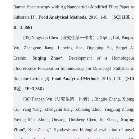
Raman Spectroscopy with Ag Nanoparticle-Modified Filter Paper as
Substrate [J].
Food Analytical Methods
, 2016, 1-8.
（
SCI II
区，
IF=
3.366
）
[35] Yingshan Chen
（研究生第一作者）
, Xiping Cui, Panpan
Wu, Zhengyun Jiang, Luoying Jiao, Qignqing Hu, Sergei A.
Eremin,
Suqing Zhao*
. Development of a Homologous
Fluorescence Polarization Immunoassay for Diisobutyl Phthalate in
Romaine Lettuce [J].
Food Analytical Methods
, 2016: 1-10.
（
SCI
II
区，
IF=
3.366
）
[36] Panpan Wu
（研究生第一作者）
,
Bingjie Zhang, Xiping
Cui
,
Yang Yang, Zhengyun Jiang, Zhihong Zhou, Yingying Zhong,
Yuying Mai, Zhong Ouyang, Huisheng Chen, Jie Zheng,
Suqing
Zhao
*
, Kun Zhang
*
.
Synthesis and biological evaluation of novel