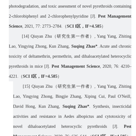
photodegradation, and toxic assessment of novel pyrethroids containing
2-chlorobiphenyl and 2-chlorophenylpyridine [J].
Pest M
anagement
S
cience
, 2021, 77: 2773–2784.
（
SCI I
区，
IF=
4.585
）
[
14] Qiuyan Zhu
（研究生第一作者）
, Yang Yang, Zhiting
Lao, Yingying Zhong, Kun Zhang,
Suqing Zhao*
. Acute and chronic
toxicity of deltamethrin, permethrin, and dihaloacetylated heterocyclic
pyrethroids in mice [J].
Pest M
anagement
S
cience
, 2020, 76: 4210–
4221.
（
SCI I
区，
IF=
4.585
）
[
15] Qiuyan Zhu
（研究生第一作者）
, Yang Yang, Zhiting
Lao, Yingying Zhong, Bingjie Zhang, Xiping Cui, Paul O'Neill,
David Hong, Kun Zhang,
Suqing Zhao*
. Synthesis, insecticidal
activities and resistance in Aedes albopictus and cytotoxicity of
novel dihaloacetylated heterocyclic pyrethroids [J].
Pest