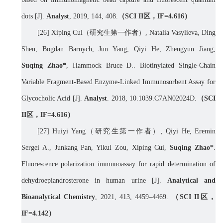
dots [J].
Analyst
, 2019, 144, 408.
（
SCI II
区，
IF=4.
616
）
[26] Xi
ping Cui
（研究生第一作者）
, Natalia Vasylieva, Ding
Shen, Bogdan Barnych, Jun Yang, Qiyi He, Zhengyun Jiang,
Suqing Zhao*
, Hammock Bruce D.. Biotinylated Single-Chain
Variable Fragment-Based Enzyme-Linked Immunosorbent Assay for
Glycocholic Acid [J].
Analyst
. 2018, 10.1039.C7AN02024D.
（
SCI
II
区，
IF=4.
616
）
[
27] Huiyi Yang
（研究生第一作者）
, Qiyi He, Eremin
Sergei A., Junkang Pan, Yikui Zou, Xiping Cui,
Suqing Zhao*
.
Fluorescence polarization immunoassay for rapid determination of
dehydroepiandrosterone in human urine [J].
Analytical and
Bioanalytical Chemistry
, 2021, 413, 4459–4469.
（
SCI II
区，
IF=4.14
2
）