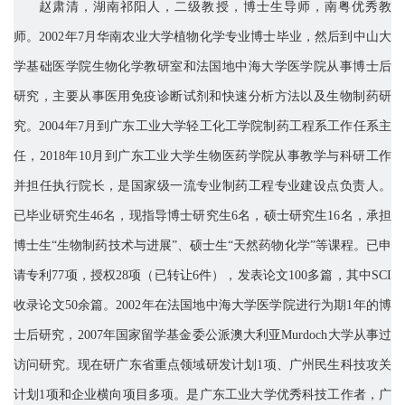
赵肃清，湖南祁阳人，二级教授，博士生导师，
南粤优秀教
师
。
2002
年
7
月华南农业大学植物化学专业博士毕业，然后到中山大
学基础医学院生物化学教研室和法国地中海大学医学院从事博士后
研究，主要从事
医用
免疫
诊断试剂和
快速分析方法
以及生物制药
研
究。
2004
年
7
月到广东工业大学轻工化工学院
制药工程系工作任系主
任，
2018
年
10
月到广东工业大学生物医药学院
从事教学与科研工作
并担任执行院长，是国家级一流专业制药工程专业建设点负责人。
已毕业研究生
4
6
名，
现指导
博士研究生
6
名，硕士研究生
1
6
名，承担
博士生
“
生物制药技术与进展
”
、硕士生
“
天然药物化学
”
等课程。已申
请
专利
77
项，授权
28
项
（已转让
6
件）
，发表论文
100
多篇，其中
SCI
收录论文
5
0
余
篇。
2002
年在法国地中海大学医学院进行为期
1
年的博
士后研究，
2007
年国家留学基金委公派澳大利亚
Murdoch
大学从事过
访问研究。现
在研
广东省
重点领域研发计划
1
项
、
广州民生科技攻关
计划
1
项
和企业横向项目
多
项。是广东工业大学优秀科技工作者，
广