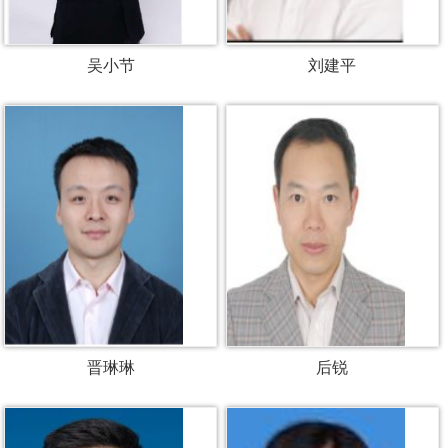
吴小节
刘建平
晋琳琳
后锐