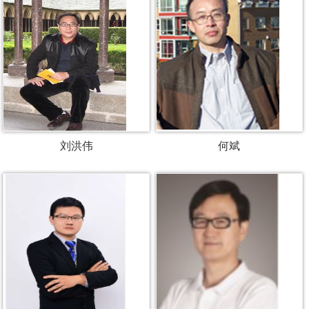
刘洪伟
何斌