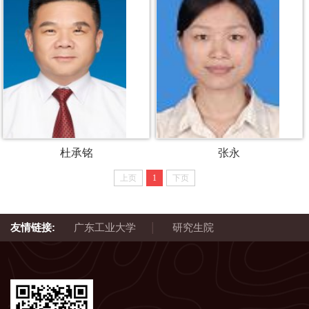
杜承铭
张永
上页
1
下页
|
友情链接:
广东工业大学
研究生院