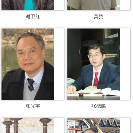
谢卫红
莫赞
张光宇
张德鹏