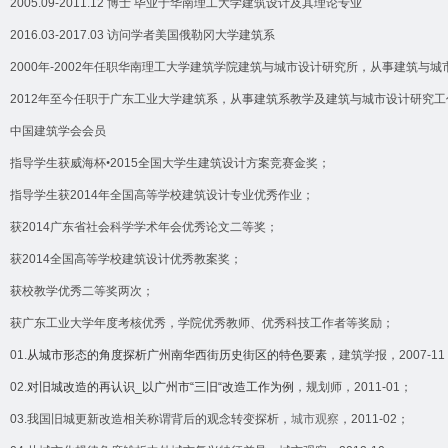
2005.09-2011.12
博士
毕业于华南理工大学建筑设计及其理论专业
2016.03
-2017.03
访问学者
美国俄勒冈大学建筑系
2000
年
-2002
年任职华南理工大学建筑学院建筑与城市设计研究所，从事建筑与城
2012
年至今任职于广东工业大学建筑系，从事建筑系教学及建筑与城市设计研究工
中国建筑学会会员
指导学生获威海杯•
2015
全国大学生建筑设计方案竞赛金奖；
指导学生获
2014
年全国高等学校建筑设计专业优秀作业；
获
2014
广东省社会科学学术年会优秀论文二等奖；
获
2014
全国高等学校建筑设计优秀教案奖；
获校教学优秀二等奖两次；
获广东工业大学年度考核优秀，学院优秀教师、优秀科技工作者等奖励；
01.
从城市形态的角度探析广州南华西街历史街区的特色要素
，建筑学报，
2007-11
02.
对旧城改造的再认识
_
以广州市
“
三旧
“
改造工作为例
，规划师，
2011-01
；
03.
我国旧城更新改造相关称谓背后的观念转变探析，
城市观察
，
2011-02
；