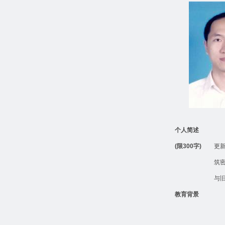
个人简述
(
限
300
字
)
更
筑
与
教育背景