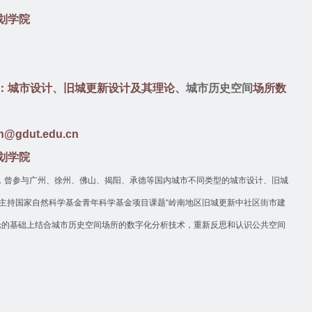
划学院
：城市设计、旧城更新设计及其理论、
城市历史空间
场所数
n@gdut.edu.cn
划学院
，曾参与广州、徐州、佛山、揭阳、承德等国内城市不同类型的城市设计、旧城
主持国家自然科学基金青年科学基金项目课题
“
岭南地区旧城更新中社区街市建
论的基础上结合城市历史空间场所的数字化分析技术，重新反思和认识公共空间