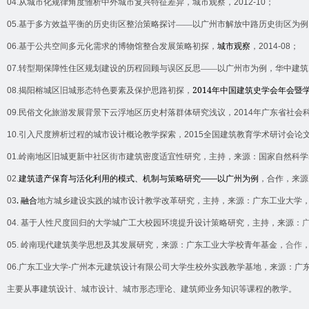
04.
从城市化规律角度雏析中外城市复兴特征差异，城市观察，
2012-10
；
05.
基于多方效益平衡的历史街区整治策略探讨——以广州市解放中路历史街区为例
06.
基于公共空间多元化需求的博物馆整合发展策略初探，
城市观察
，
2014-08
；
07.
转型期保障性住区规划建设的历程回顾与误区反思——以广州市为例，华中建筑
2014
08.
揭阳榕城区旧城形态特色要素及保护思路初探，
年中国建筑史学会年会暨
09.
民俗文化旅游发展背景下云浮地区历史村落群体研究浅议，
2014
年广东省社会科
10.
引入尺度辨析过程的城市设计概论教学探索，
2015
全国建筑教育学术研讨会论
01.
岭南地区旧城更新中社区街市建筑密度适宜性研究
，主持，来源：国家自然科学
——
02.
建筑遗产保育与活化利用的模式、机制与策略研究
以广州为例
，合作，来源
.
03
融合
地方城乡建设实践的城市设计教学改革研究，主持，来源：广东工业大学
04.
基于人性尺度回归的大学城广工大校园环境提升设计策略研究，主持，来源：
05.
岭南现代建筑美学思想及其发展研究，来源：广东工业大学校青年基金，
合作
06.
广东工业大学
-
广州本元建筑设计有限公司大学生校外实践教学基地，来源：广
主要从事建筑设计、城市设计、城市形态理论、建筑师业务知识等课程的教学
。