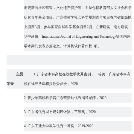
市更新与社区营造，
文化遗产保护等。
主持
包括
教育部人文社会科学
研究青年基金项目
、
广东省哲学社会科学规划青年项目在内省部级以
上项目3项
，
参与国家自然科学基金项目2项。
在
新建筑
、
南方建筑
、
华中建筑
、International Journal of Engineering and Technology
等
国内外
学术
期刊发表多篇论文。
计算机软件著作权1项。
主要
1.
广东省本科高校在线教学优秀案例，一等奖，广东省本科高
荣誉
校在线开放课程指导委员会，2020
2.
青少年高校科学营广东营活动优秀指导老师，2020
3.
广东省优秀城市规划设计奖，三等奖，2020
4.
广东工业大学教学优秀一等奖，2019-2020