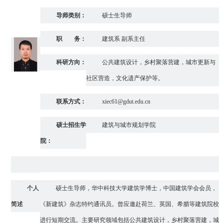
导师类别：
硕士生导师
职 务：
建筑系
副
系
主任
科研方向：
公共建筑设计，乡村聚落营建，城市更新与
社区营造，文化遗产保护
等。
联系方式：
xiec61@gdut.edu.cn
硕士招生学
建筑与城市规划学院
院：
个人
硕士生导师，华中科技
大学建筑
学博士
，
中国建筑学会会员，
简述
《新建筑》杂志特约通讯员。曾应邀赴荷兰、英国、希腊等建筑院校
进行短期交流。主要研究领域包括公共建筑设计，乡村聚落营建，
城